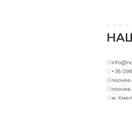
Безкоштовна достав
noov
НАШ
info@n
+38 098
noovee.
noovee.
м. Хме