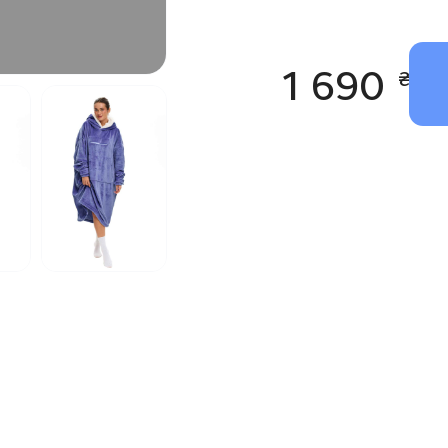
Довговічність:
Мат
Для кого піді
1 690
₴
Для тих, хто ціну
Для любителів ко
читання чи відпоч
Для подарунка – с
Як доглядати 
Легко прати у маш
Швидко сохне та 
Додаткові п
Доступно в різних
Замовляйте плед ху
насолоджуйтесь те