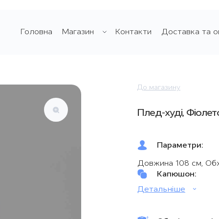
Головна
Магазин
Контакти
Доставка та о
До магазину
Плед-худі, Фіолет
Параметри:
Довжина 108 см, Об
Капюшон:
Детальнiшe
Двосторонній велсо
хутро
Плед-худі Noovee
–