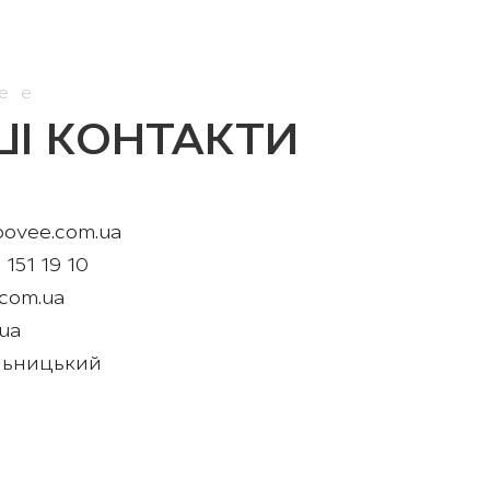
ка від 2500 грн*.
ee
І КОНТАКТИ
oovee.com.ua
 151 19 10
com.ua
ua
льницький