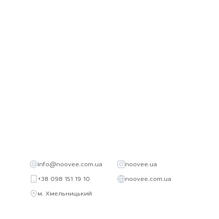
Додаткові переваги:
Доступно в різних кольорах – обирайте свій стиль!
Замовляйте плед худі Noovee вже сьогодні та
насолоджуйтесь теплом і комфортом вдома!
Безкоштовна доставка від 2500 грн*.
info@noovee.com.ua
noovee.ua
+38 098 151 19 10
noovee.com.ua
м. Хмельницький