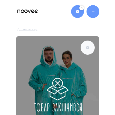
0
Головна
До магазину
Магазин
Сукня-Футболка
Футболка
Ромпер
Плед-худі
Контакти
Доставка та оплата