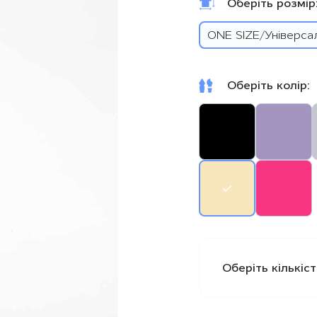
Оберіть розмір
95% бавовна
ONE SIZE/Універса
5% еластан
*На фото модель зі 
Оберіть колір:
Безкоштовна достав
Оберіть кількіст