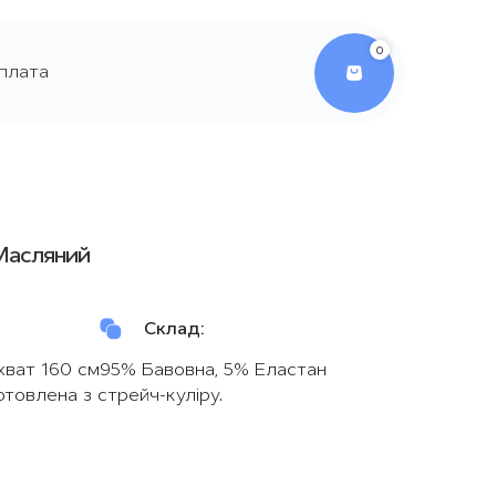
0
плата
Масляний
Склад:
хват 160 см
95% Бавовна, 5% Еластан
товлена з стрейч-куліру.
на до тіла та
стійка до прання, не
втрачає форму.