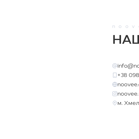
noov
НАШ
info@n
+38 098
noovee.
noovee.
м. Хме