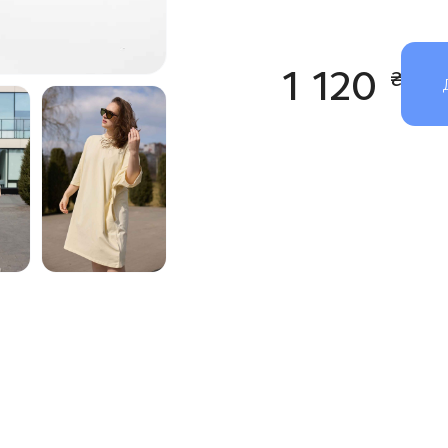
1 120
₴