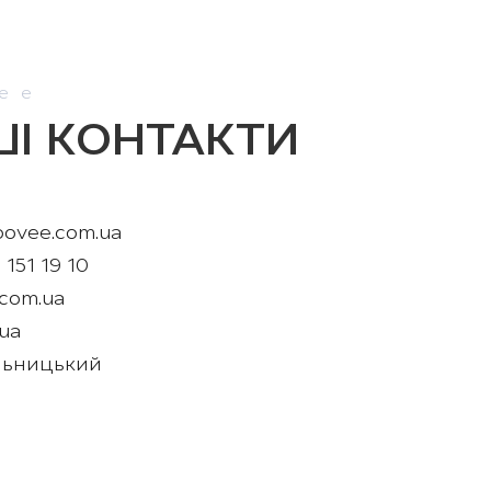
ee
І КОНТАКТИ
oovee.com.ua
 151 19 10
com.ua
ua
льницький