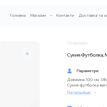
Головна
Магазин
Контакти
Доставка та о
До магазину
Сукня-Футболка, 
Параметри:
Довжина 100 см, Об
Сукня-футболка виго
Детальнiшe
Тканина дуже приєм
кошлатиться та не 