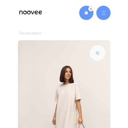
0
Головна
До магазину
Магазин
Сукня-Футболка
Футболка
Ромпер
Плед-худі
Контакти
Доставка та оплата