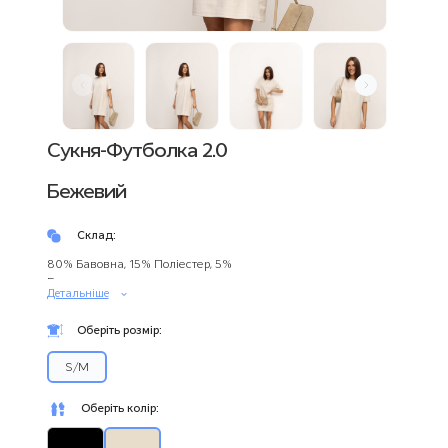
Сукня-Футболка 2.0
Бежевий
Склад:
80% Бавовна, 15% Поліестер, 5%
Еластан
Детальнiшe
Жіноча сукня-футболка
з бавовни
— ідеальний вибір
для
літа, подорожей та щоденних образів.
Вона має
вільний
Оберіть розмір:
крій, м’яку текстуру та універсальний дизайн,
який легко
поєднується з будь-яким взуттям та аксесуарами.
S/M
Це не просто одяг — це
базова річ,
яку хочеться носити
щодня. Cукня-футболка підходить
для будь-якої фігури,
дарує
Оберіть колір:
комфорт у русі та гарно виглядає як самостійний образ, так і в
поєднанні з поясом, джинсовкою чи жакетом.