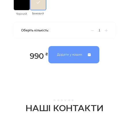
Оберіть кількість:
990
₴
Додати у кошик
Склад тканини:
80% бавовна
— натуральна, дихаюча, приємна до тіла
15% поліестер
— додає міцності та довговічності
5% еластан
— забезпечує еластичність і свободу рухів
Переваги моделі:
– Сучасний оверсайз-фасон
noovee
– Не сковує рухів
НАШІ КОНТАКТИ
– М’яка, легка та еластична тканина
– Чудово тримає форму навіть після прання